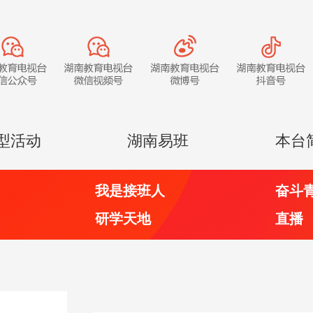
型活动
湖南易班
本台
我是接班人
奋斗
研学天地
直播