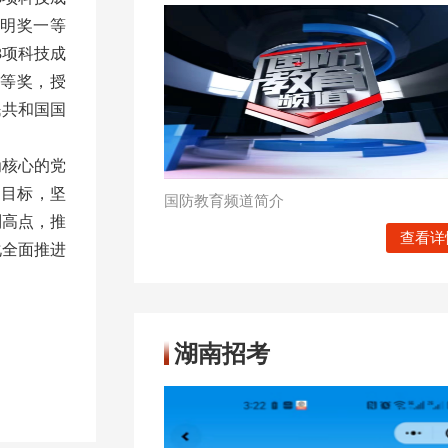
发明奖一等
3项科技成
一等奖，授
民共和国国
为核心的党
设目标，坚
国防教育频道简介
制高点，推
查看详
化全面推进
湖南招考