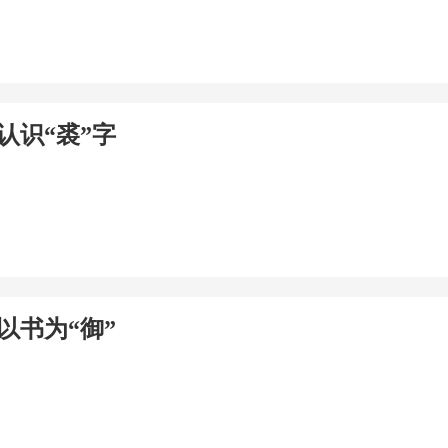
认识“裘”字
以书为“御”