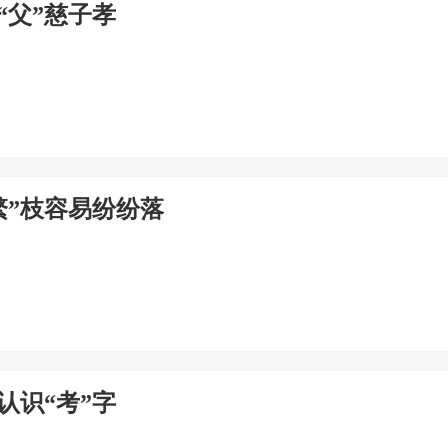
“父”慈子孝
繁”枝容易纷纷落
认识“考”字