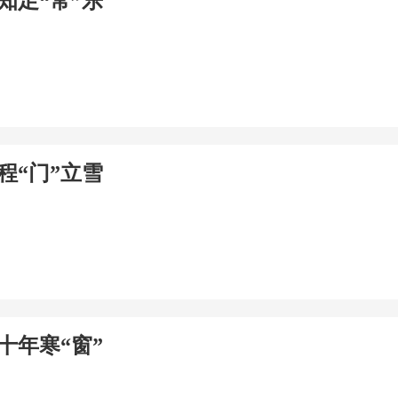
知足“常”乐
程“门”立雪
十年寒“窗”