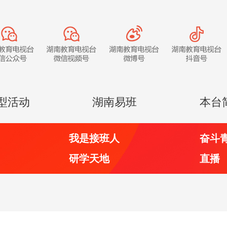
型活动
湖南易班
本台
我是接班人
奋斗
研学天地
直播