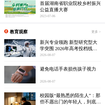
首届湖南省职业院校乡村振兴
公益直播大赛
2023-07-06
教育观察
更多 >
新兴专业领跑 新型研究型大
学突围 2026年高考投档线释
放哪些信号
2026-08-07
避免电话手表损伤孩子视力
2026-08-07
校园版“最熟悉的陌生人”：那
些不愿出门的年轻人，到底在