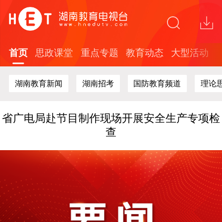
关于在全省中小学开展红色文化知识答题活动
的通知
“这礼是长沙”2026年度文创精品培育计划面向
全球开放征集
首页
思政课堂
重点专题
教育动态
大型活动
探索“校媒融合”新路径 湖南教育台与湖南劳动
人事职院开展战略合作
湖南教育新闻
湖南招考
国防教育频道
理论
全国教育电视行业及高校代表聚首长沙！共探
新时代教育媒体高质量发展新路径
省广电局赴节目制作现场开展安全生产专项检
查
关于在全省中小学开展红色文化知识答题活动
的通知