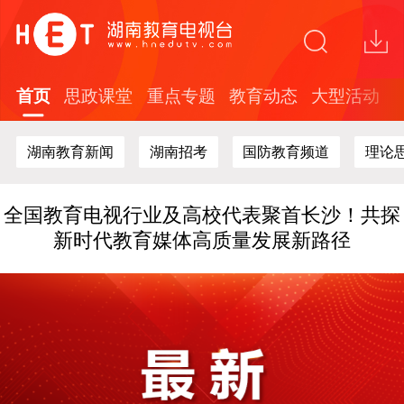
省广电局赴节目制作现场开展安全生产专项检
查
关于在全省中小学开展红色文化知识答题活动
的通知
首页
思政课堂
重点专题
教育动态
大型活动
“这礼是长沙”2026年度文创精品培育计划面向
全球开放征集
湖南教育新闻
湖南招考
国防教育频道
理论
探索“校媒融合”新路径 湖南教育台与湖南劳动
人事职院开展战略合作
全国教育电视行业及高校代表聚首长沙！共探
新时代教育媒体高质量发展新路径
省广电局赴节目制作现场开展安全生产专项检
查
关于在全省中小学开展红色文化知识答题活动
的通知