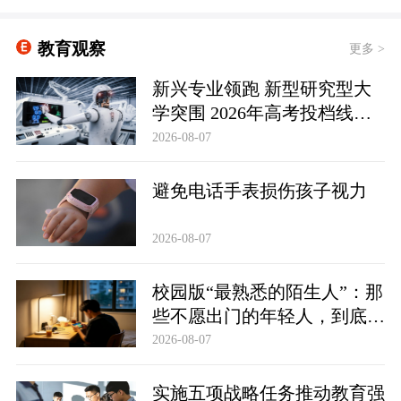
教育观察
更多 >
新兴专业领跑 新型研究型大
学突围 2026年高考投档线释
放哪些信号
2026-08-07
避免电话手表损伤孩子视力
2026-08-07
校园版“最熟悉的陌生人”：那
些不愿出门的年轻人，到底在
躲避什么？
2026-08-07
实施五项战略任务推动教育强