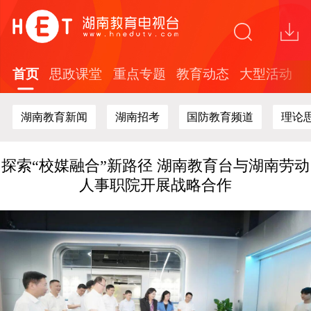
省广电局赴节目制作现场开展安全生产专项检
查
首页
思政课堂
重点专题
教育动态
大型活动
关于在全省中小学开展红色文化知识答题活动
的通知
湖南教育新闻
湖南招考
国防教育频道
理论
“这礼是长沙”2026年度文创精品培育计划面向
全球开放征集
探索“校媒融合”新路径 湖南教育台与湖南劳动
人事职院开展战略合作
全国教育电视行业及高校代表聚首长沙！共探
新时代教育媒体高质量发展新路径
省广电局赴节目制作现场开展安全生产专项检
查
关于在全省中小学开展红色文化知识答题活动
的通知