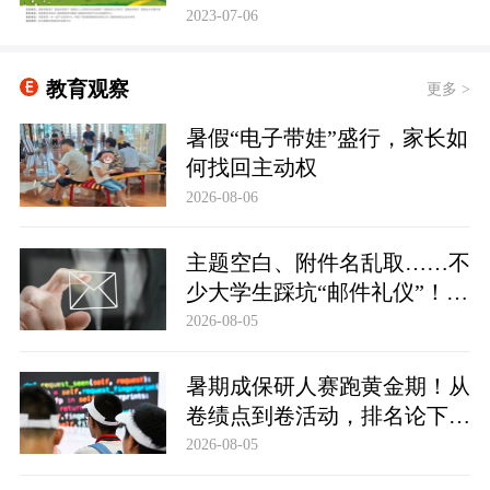
2023-07-06
教育观察
更多 >
暑假“电子带娃”盛行，家长如
何找回主动权
2026-08-06
主题空白、附件名乱取……不
少大学生踩坑“邮件礼仪”！贴
士：求职邮件可以这么写
2026-08-05
暑期成保研人赛跑黄金期！从
卷绩点到卷活动，排名论下拧
紧发条的大学生
2026-08-05