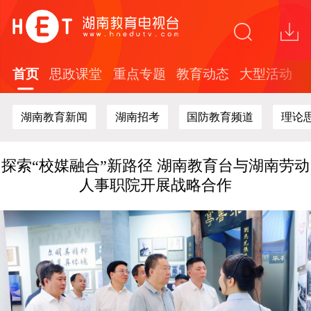
省广电局赴节目制作现场开展安全生产专项检
查
首页
思政课堂
重点专题
教育动态
大型活动
关于在全省中小学开展红色文化知识答题活动
的通知
湖南教育新闻
湖南招考
国防教育频道
理论
“这礼是长沙”2026年度文创精品培育计划面向
全球开放征集
探索“校媒融合”新路径 湖南教育台与湖南劳动
人事职院开展战略合作
全国教育电视行业及高校代表聚首长沙！共探
新时代教育媒体高质量发展新路径
省广电局赴节目制作现场开展安全生产专项检
查
关于在全省中小学开展红色文化知识答题活动
的通知