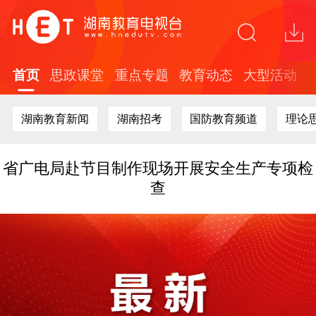
关于在全省中小学开展红色文化知识答题活动
的通知
“这礼是长沙”2026年度文创精品培育计划面向
全球开放征集
首页
思政课堂
重点专题
教育动态
大型活动
探索“校媒融合”新路径 湖南教育台与湖南劳动
人事职院开展战略合作
湖南教育新闻
湖南招考
国防教育频道
理论
全国教育电视行业及高校代表聚首长沙！共探
新时代教育媒体高质量发展新路径
省广电局赴节目制作现场开展安全生产专项检
查
关于在全省中小学开展红色文化知识答题活动
的通知