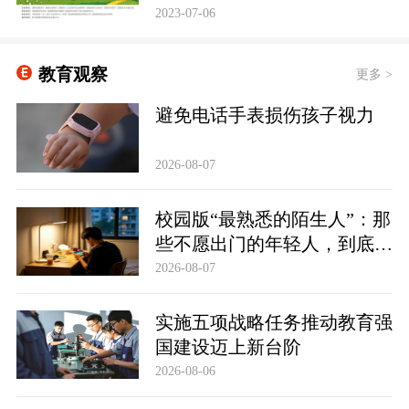
2023-07-06
教育观察
更多 >
避免电话手表损伤孩子视力
2026-08-07
校园版“最熟悉的陌生人”：那
些不愿出门的年轻人，到底在
躲避什么？
2026-08-07
实施五项战略任务推动教育强
国建设迈上新台阶
2026-08-06