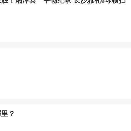
狂胜！湘潭县一中创纪录 长沙雅礼6球横扫
哪里？