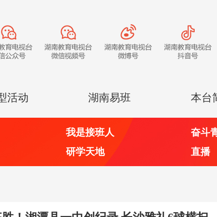
型活动
湖南易班
本台
我是接班人
奋斗
研学天地
直播