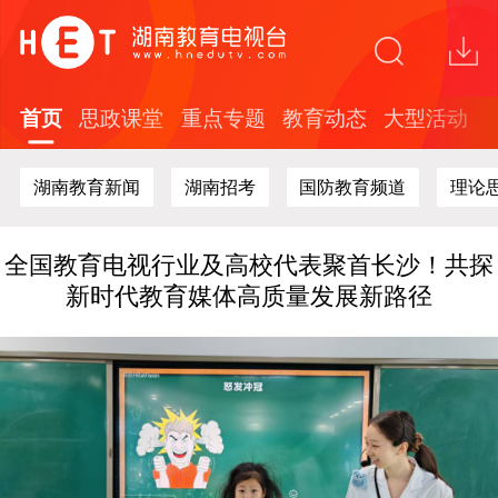
省广电局赴节目制作现场开展安全生产专项检
查
关于在全省中小学开展红色文化知识答题活动
的通知
首页
思政课堂
重点专题
教育动态
大型活动
“这礼是长沙”2026年度文创精品培育计划面向
全球开放征集
湖南教育新闻
湖南招考
国防教育频道
理论
探索“校媒融合”新路径 湖南教育台与湖南劳动
人事职院开展战略合作
全国教育电视行业及高校代表聚首长沙！共探
新时代教育媒体高质量发展新路径
省广电局赴节目制作现场开展安全生产专项检
查
关于在全省中小学开展红色文化知识答题活动
的通知