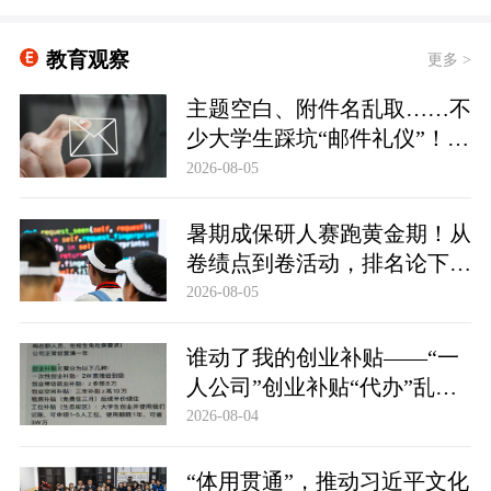
教育观察
更多 >
主题空白、附件名乱取……不
少大学生踩坑“邮件礼仪”！贴
士：求职邮件可以这么写
2026-08-05
暑期成保研人赛跑黄金期！从
卷绩点到卷活动，排名论下拧
紧发条的大学生
2026-08-05
谁动了我的创业补贴——“一
人公司”创业补贴“代办”乱象
透视
2026-08-04
“体用贯通”，推动习近平文化