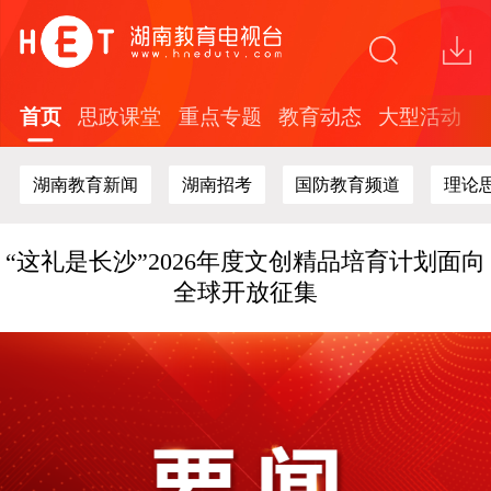
首页
思政课堂
重点专题
教育动态
大型活动
省广电局赴节目制作现场开展安全生产专项检
查
湖南教育新闻
湖南招考
国防教育频道
理论
关于在全省中小学开展红色文化知识答题活动
的通知
“这礼是长沙”2026年度文创精品培育计划面向
全球开放征集
探索“校媒融合”新路径 湖南教育台与湖南劳动
人事职院开展战略合作
全国教育电视行业及高校代表聚首长沙！共探
新时代教育媒体高质量发展新路径
省广电局赴节目制作现场开展安全生产专项检
查