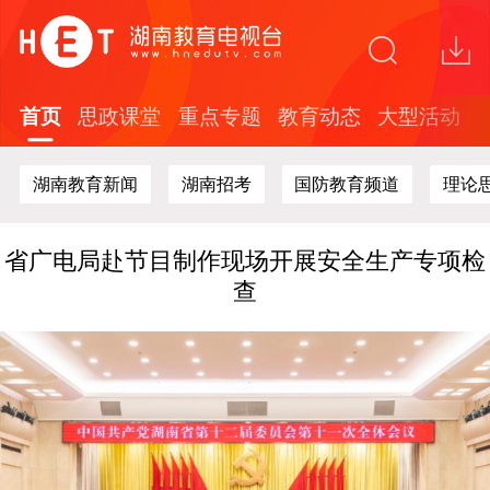
关于在全省中小学开展红色文化知识答题活动
的通知
“这礼是长沙”2026年度文创精品培育计划面向
全球开放征集
首页
思政课堂
重点专题
教育动态
大型活动
探索“校媒融合”新路径 湖南教育台与湖南劳动
人事职院开展战略合作
湖南教育新闻
湖南招考
国防教育频道
理论
全国教育电视行业及高校代表聚首长沙！共探
新时代教育媒体高质量发展新路径
省广电局赴节目制作现场开展安全生产专项检
查
关于在全省中小学开展红色文化知识答题活动
的通知