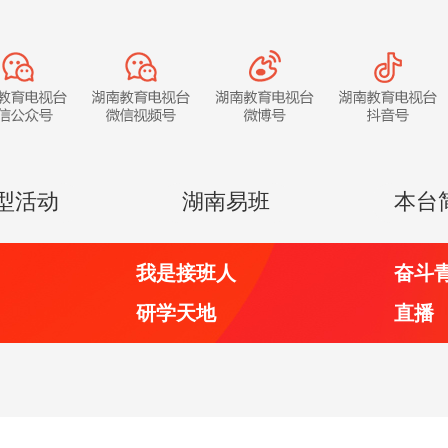
型活动
湖南易班
本台
我是接班人
奋斗
研学天地
直播