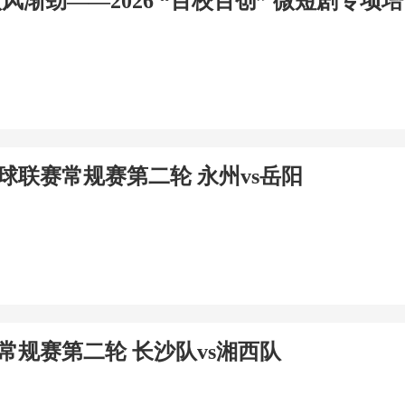
微风渐劲——2026 “百校百创” 微短剧专项
足球联赛常规赛第二轮 永州vs岳阳
赛常规赛第二轮 长沙队vs湘西队