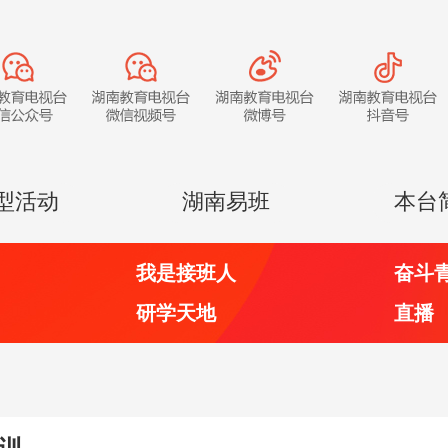
型活动
湖南易班
本台
我是接班人
奋斗
研学天地
直播