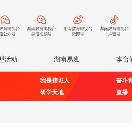
型活动
湖南易班
本台
我是接班人
奋斗
研学天地
直播