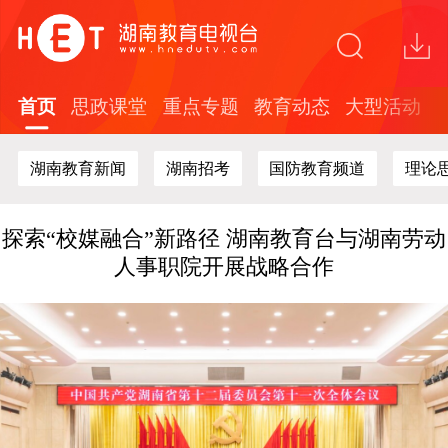
省广电局赴节目制作现场开展安全生产专项检
查
首页
思政课堂
重点专题
教育动态
大型活动
关于在全省中小学开展红色文化知识答题活动
的通知
湖南教育新闻
湖南招考
国防教育频道
理论
“这礼是长沙”2026年度文创精品培育计划面向
全球开放征集
探索“校媒融合”新路径 湖南教育台与湖南劳动
人事职院开展战略合作
全国教育电视行业及高校代表聚首长沙！共探
新时代教育媒体高质量发展新路径
省广电局赴节目制作现场开展安全生产专项检
查
关于在全省中小学开展红色文化知识答题活动
的通知