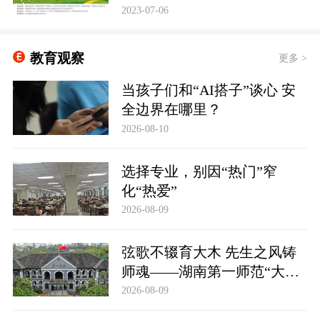
2023-07-06
教育观察
更多 >
当孩子们和“AI搭子”谈心 安
全边界在哪里？
2026-08-10
选择专业，别因“热门”窄
化“热爱”
2026-08-09
弦歌不辍育大木 先生之风铸
师魂——湖南第一师范“大先
生”群体精神的传承与时代启
2026-08-09
示