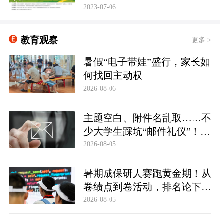
2023-07-06
教育观察
更多 >
暑假“电子带娃”盛行，家长如
何找回主动权
2026-08-06
主题空白、附件名乱取……不
少大学生踩坑“邮件礼仪”！贴
士：求职邮件可以这么写
2026-08-05
暑期成保研人赛跑黄金期！从
卷绩点到卷活动，排名论下拧
紧发条的大学生
2026-08-05