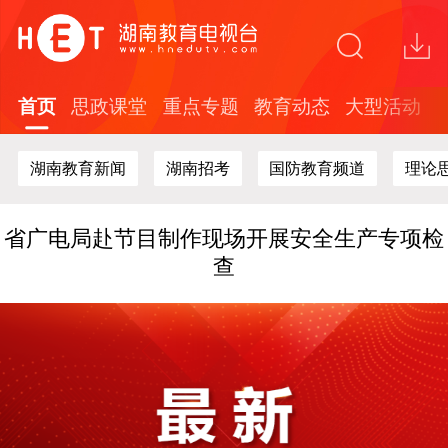
关于在全省中小学开展红色文化知识答题活动
的通知
“这礼是长沙”2026年度文创精品培育计划面向
全球开放征集
首页
思政课堂
重点专题
教育动态
大型活动
探索“校媒融合”新路径 湖南教育台与湖南劳动
人事职院开展战略合作
湖南教育新闻
湖南招考
国防教育频道
理论
全国教育电视行业及高校代表聚首长沙！共探
新时代教育媒体高质量发展新路径
省广电局赴节目制作现场开展安全生产专项检
查
关于在全省中小学开展红色文化知识答题活动
的通知