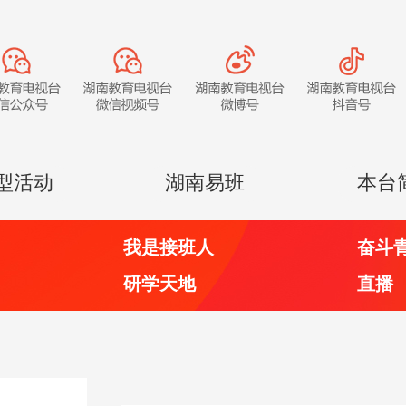
型活动
湖南易班
本台
我是接班人
奋斗
研学天地
直播