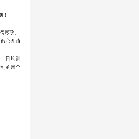
期！
漓尽致。
、做心理疏
——日均训
看到的是个