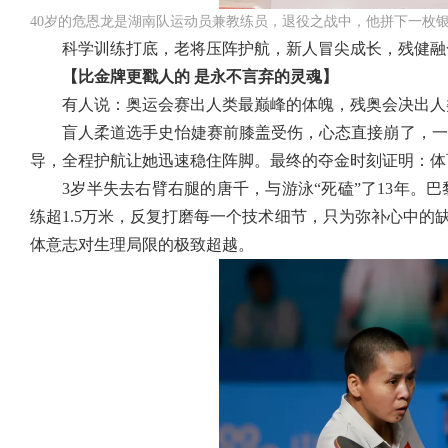
40岁的危恩龙是湖南队运动员兼教练员，退役之战中，他拼下一枚
科学训练打底，老将压阵护航，新人冒尖成长，残健融合
【比金牌更戳人的
是永不言弃的灵魂
】
有人说：奥运会赛出人类最巅峰的体魄，残奥会决出人
盲人柔道选手史怡婕赛前膝盖受伤，心态直接崩了，一
导，全程护航让她迅速稳住阵脚。最终的夺金时刻证明：体
3岁半失去右臂右腿的唐千，与游泳“死磕”了13年
练超1.5万米，反复打磨每一个技术细节，只为弥补心中的
体意志对生理局限的极致超越。