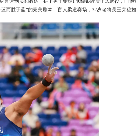
龙身兼运动员和教练，拼下男子铅球F46级银牌后正式退役，而他
蓝而胜于蓝”的完美剧本；盲人柔道赛场，32岁老将吴玉荣稳如