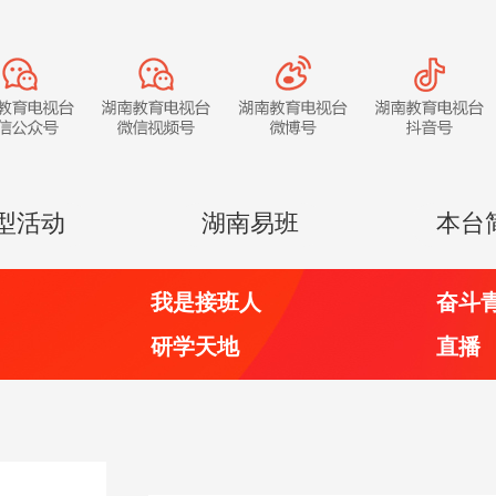
型活动
湖南易班
本台
我是接班人
奋斗
研学天地
直播