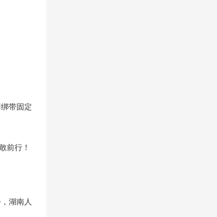
用绑带固定
敢前行！
份，湖南人