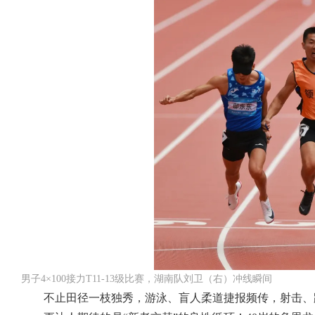
男子4×100接力T11-13级比赛，湖南队刘卫（右）冲线瞬间
不止田径一枝独秀，游泳、盲人柔道捷报频传，射击、