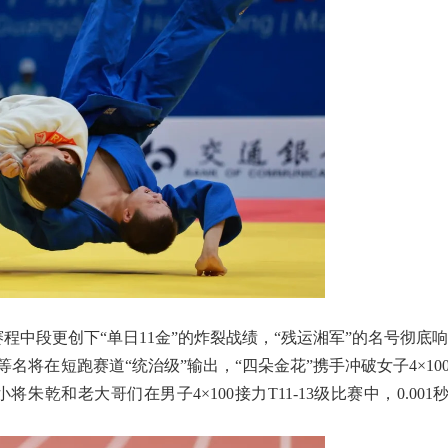
赛程中段更创下“单日11金”的炸裂战绩，“残运湘军”的名号彻底
名将在短跑赛道“统治级”输出，“四朵金花”携手冲破女子4×10
和老大哥们在男子4×100接力T11-13级比赛中，0.001秒