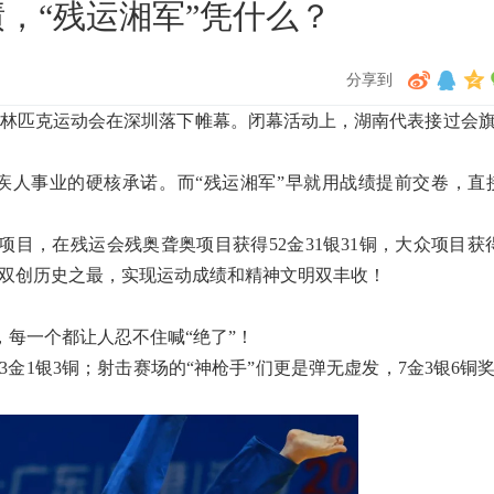
，“残运湘军”凭什么？
分享到
殊奥林匹克运动会在深圳落下帷幕。闭幕活动上，湖南代表接过会
人事业的硬核承诺。而“残运湘军”早就用战绩提前交卷，直
项目，在残运会残奥聋奥项目获得52金31银31铜，大众项目获得
数双双创历史之最，实现运动成绩和精神文明双丰收！
”，每一个都让人忍不住喊“绝了”！
金1银3铜；射击赛场的“神枪手”们更是弹无虚发，7金3银6铜