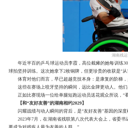
湖南残运
年近半百的乒乓球运动员李霞，高位截瘫的她每训练3
球拍坚持训练。这次她拿下2枚铜牌，但更珍贵的收获是“从
体育对他们而言，早已超越竞技本身：是康复的阶梯，
这些在赛场上咬牙坚持的瞬间，远比金牌更动人。他们
正如比赛现场一位给单腿短跑运动员送花观众所说，“
【和“友好友善”的湖南
相约2029
】
闪耀战绩与动人瞬间的背后，是“友好友善”基因的深度
2023年7月，在湖南省残联第八次代表大会上，省委
要成为对残疾人最为友善的人群。”