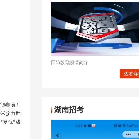
国防教育频道简介
查看详
响彻赛场！
湖南招考
0米接力世
“复仇”成