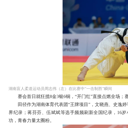
湖南盲人柔道运动员周志伟（左）在比赛中“一击制胜”瞬间
赛会首日就狂揽8金3银6铜，“开门红”直接点燃全场；
田径作为湖南体育代表团“王牌项目”，文晓燕、史逸婷等
界纪录；蒋芬芬、伍斌斌等选手频频刷新全国纪录，16岁小将朱乾
功，青春力量太圈粉。