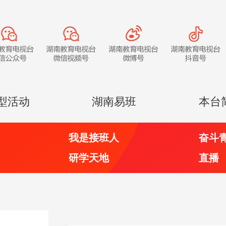
型活动
湖南易班
本台
我是接班人
奋斗
研学天地
直播