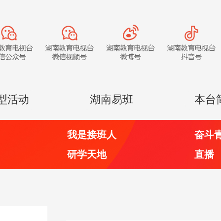
型活动
湖南易班
本台
我是接班人
奋斗
研学天地
直播