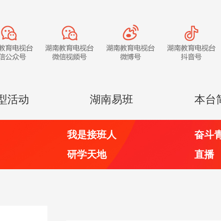
型活动
湖南易班
本台
我是接班人
奋斗
研学天地
直播