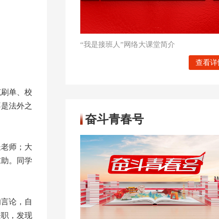
“我是接班人”网络大课堂简介
查看详
范刷单、校
不是法外之
奋斗青春号
长老师；大
求助。同学
的言论，自
兼职，发现