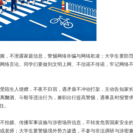
频，不泄露家庭信息，警惕网络诈骗与网络欺凌；大学生要防
网络言论。同学们要做到文明上网、不信谣不传谣，牢记网络
受陌生人馈赠，不夜不归宿，遇矛盾不冲动打架，主动告知家
离酗酒、斗殴等违法行为，兼职出行提高警惕，遇事及时报警
任。
不拍摄、传播军事设施与涉密场所信息，不转发危害国家安全
或老师；大学生要警惕境外势力渗透，不参与非法调研与涉密