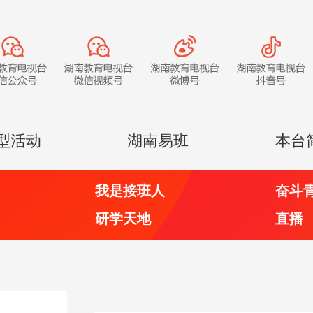
型活动
湖南易班
本台
我是接班人
奋斗
研学天地
直播