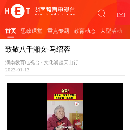
首页
思政课堂
重点专题
教育动态
大型活动
致敬八千湘女-马绍蓉
湖南教育电视台 · 文化润疆天山行
2023-01-13