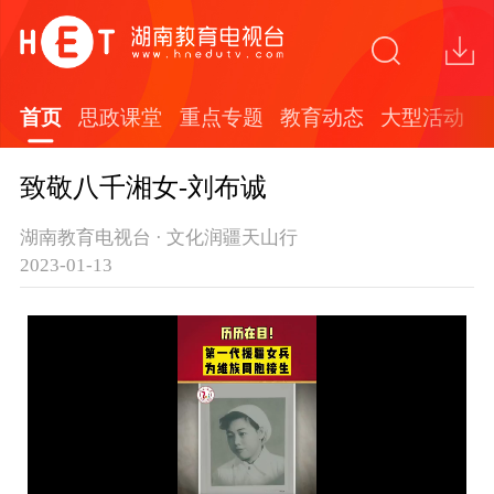
首页
思政课堂
重点专题
教育动态
大型活动
致敬八千湘女-刘布诚
湖南教育电视台 · 文化润疆天山行
2023-01-13